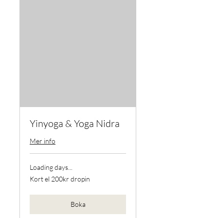
Yinyoga & Yoga Nidra
Mer info
Loading days...
Kort
Kort el 200kr dropin
el
200kr
dropin
Boka